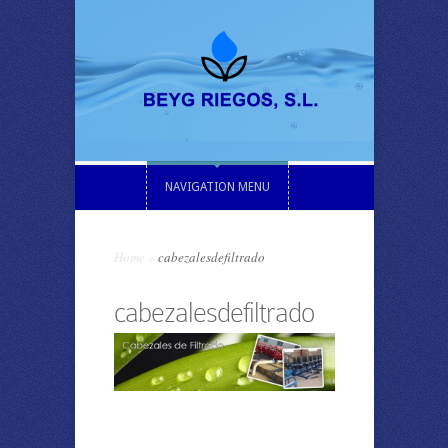
NAVIGATION MENU
Home
»
cabezalesdefiltrado
cabezalesdefiltrado